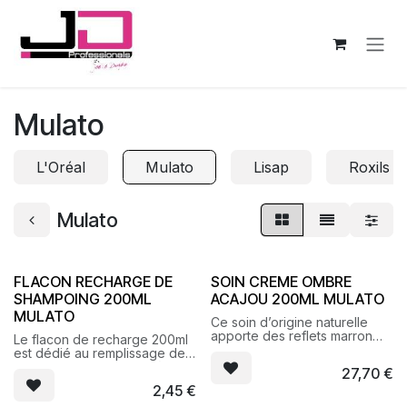
Se rendre au contenu
Mulato
L'Oréal
Mulato
Lisap
Roxils
Mulato
FLACON RECHARGE DE
SOIN CREME OMBRE
SHAMPOING 200ML
ACAJOU 200ML MULATO
MULATO
Ce soin d’origine naturelle
apporte des reflets marron
Le flacon de recharge 200ml
acajou sur cheveux naturels
est dédié au remplissage des
ou colorés.
Poudres de shampoing à
27,70
€
diluer. Ce flacon peut
2,45
€
également servir de