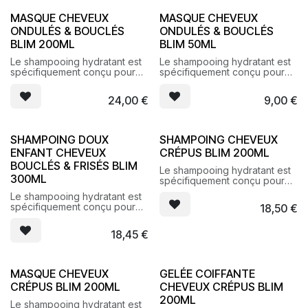
MASQUE CHEVEUX
MASQUE CHEVEUX
ONDULÉS & BOUCLÉS
ONDULÉS & BOUCLÉS
BLIM 200ML
BLIM 50ML
Le shampooing hydratant est
Le shampooing hydratant est
spécifiquement conçu pour
spécifiquement conçu pour
révéler l’élasticité et sublimer
révéler l’élasticité et sublimer
les cheveux bouclés, frisés.
les cheveux bouclés, frisés.
24,00
€
9,00
€
SHAMPOING DOUX
SHAMPOING CHEVEUX
ENFANT CHEVEUX
CRÉPUS BLIM 200ML
BOUCLÉS & FRISÉS BLIM
Le shampooing hydratant est
300ML
spécifiquement conçu pour
révéler l’élasticité et sublimer
Le shampooing hydratant est
les cheveux bouclés, frisés.
spécifiquement conçu pour
18,50
€
révéler l’élasticité et sublimer
les cheveux bouclés, frisés.
18,45
€
MASQUE CHEVEUX
GELÉE COIFFANTE
CRÉPUS BLIM 200ML
CHEVEUX CRÉPUS BLIM
200ML
Le shampooing hydratant est