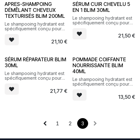
APRES-SHAMPOING
SÉRUM CUIR CHEVELU 5
DÉMÊLANT CHEVEUX
EN 1 BLIM 30ML
TEXTURISÉS BLIM 200ML
Le shampooing hydratant est
spécifiquement conçu pour
Le shampooing hydratant est
révéler l’élasticité et sublimer
spécifiquement conçu pour
les cheveux bouclés, frisés.
révéler l’élasticité et sublimer
21,50
€
les cheveux bouclés, frisés.
21,10
€
SÉRUM RÉPARATEUR BLIM
POMMADE COIFFANTE
30ML
NOURRISSANTE BLIM
40ML
Le shampooing hydratant est
spécifiquement conçu pour
Le shampooing hydratant est
révéler l’élasticité et sublimer
spécifiquement conçu pour
les cheveux bouclés, frisés.
révéler l’élasticité et sublimer
21,77
€
les cheveux bouclés, frisés.
13,50
€
1
2
3