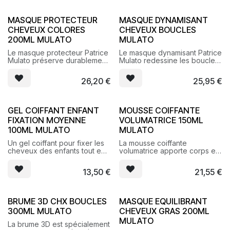
remplissage de vos
shampoing préférés.
MASQUE PROTECTEUR
MASQUE DYNAMISANT
CHEVEUX COLORES
CHEVEUX BOUCLES
200ML MULATO
MULATO
Le masque protecteur Patrice
Le masque dynamisant Patrice
Mulato préserve durablement
Mulato redessine les boucles
l’intensité de la couleur ou
sans les alourdir.
des mèches. Il révèle et
26,20
€
25,95
€
sublime l’éclat des cheveux.
GEL COIFFANT ENFANT
MOUSSE COIFFANTE
FIXATION MOYENNE
VOLUMATRICE 150ML
100ML MULATO
MULATO
Un gel coiffant pour fixer les
La mousse coiffante
cheveux des enfants tout en
volumatrice apporte corps et
prenant soin de leur
texture à la chevelure
chevelure délicate
13,50
€
21,55
€
BRUME 3D CHX BOUCLES
MASQUE EQUILIBRANT
300ML MULATO
CHEVEUX GRAS 200ML
MULATO
La brume 3D est spécialement