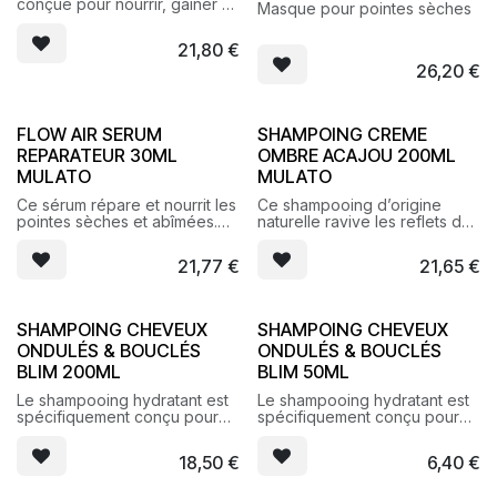
conçue pour nourrir, gainer et
Masque pour pointes sèches
apporter ressort et vitalité aux
cheveux bouclés.
21,80
€
26,20
€
FLOW AIR SERUM
SHAMPOING CREME
REPARATEUR 30ML
OMBRE ACAJOU 200ML
MULATO
MULATO
Ce sérum répare et nourrit les
Ce shampooing d’origine
pointes sèches et abîmées.
naturelle ravive les reflets des
Effet non gras, toucher sec.
cheveux colorés et apporte
des reflets marrons acajou
21,77
€
21,65
€
aux cheveux naturels.
SHAMPOING CHEVEUX
SHAMPOING CHEVEUX
ONDULÉS & BOUCLÉS
ONDULÉS & BOUCLÉS
BLIM 200ML
BLIM 50ML
Le shampooing hydratant est
Le shampooing hydratant est
spécifiquement conçu pour
spécifiquement conçu pour
révéler l’élasticité et sublimer
révéler l’élasticité et sublimer
les cheveux bouclés, frisés.
les cheveux bouclés, frisés.
18,50
€
6,40
€