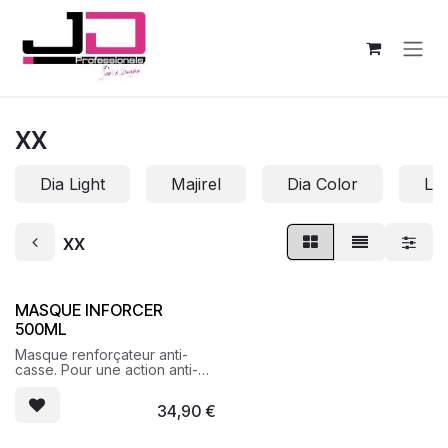
Se rendre au contenu
xx
Dia Light
Majirel
Dia Color
Lu
xx
MASQUE INFORCER
500ML
Masque renforçateur anti-
casse. Pour une action anti-
casse instantanée de
réduction des cassures et un
34,90
€
soin intense, les cheveux sont
plus résistants et plus forts.