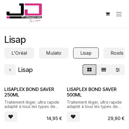
Se rendre au contenu
Lisap
L'Oréal
Mulato
Lisap
Roxils
Lisap
LISAPLEX BOND SAVER
LISAPLEX BOND SAVER
250ML
500ML
Traitement léger, ultra rapide
Traitement léger, ultra rapide
adapté à tous les types de
adapté à tous les types de
cheveux pour une réparation
cheveux pour une réparation
intense en 9 secondes
intense en 9 secondes
14,95
€
29,90
€