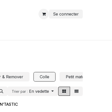
Se connecter
r & Remover
Colle
Petit matériel
So
En vedette
Trier par :
N'TASTIC