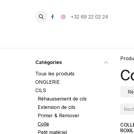
Se rendre au contenu
+32 69 22 02 24
Produ
Catégories
Co
Tous les produits
ONGLERIE
CILS
Ré
Réhaussement de cils
Extension de cils
Primer & Remover
Colle
COLL
ROXIL
Petit matériel