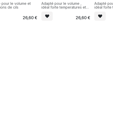
 pour le volume et
Adapté pour le volume ,
Adapté pou
ions de cils
idéal forte temperatures et
idéal forte
humidité
humidité
26,60
€
26,60
€