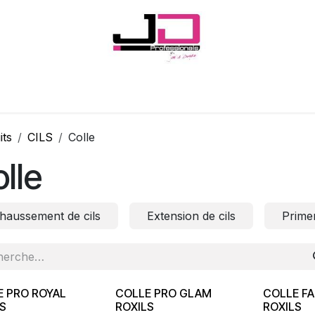
Onglerie
Cils
Coiffure
Esthétique
Hommes
Marques
its
CILS
Colle
lle
haussement de cils
Extension de cils
Prime
E PRO ROYAL
COLLE PRO GLAM
COLLE FA
S
ROXILS
ROXILS