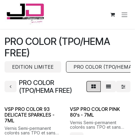
Se rendre au contenu
PRO COLOR (TPO/HEMA
FREE)
EDITION LIMITEE
PRO COLOR (TPO/HEMA 
PRO COLOR
(TPO/HEMA FREE)
VSP PRO COLOR 93
VSP PRO COLOR PINK
DELICATE SPARKLES -
80's - 7ML
7ML
Vernis Semi-permanent
colorés sans TPO et sans
Vernis Semi-permanent
HEMA
colorés sans TPO et sans