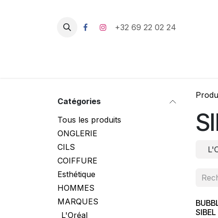
Se rendre au contenu
+32 69 22 02 24
Produ
Catégories
S
Tous les produits
ONGLERIE
CILS
L'
COIFFURE
Esthétique
HOMMES
MARQUES
BUBB
SIBEL
L'Oréal