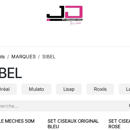
Onglerie
Cils
Coiffure
Esthétique
Hommes
Marques
its
MARQUES
SIBEL
IBEL
Oréal
Mulato
Lisap
Roxils
L
LE MECHES 50M
SET CISEAUX ORIGINAL
SET CISE
BLEU
ROSE