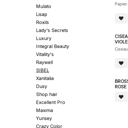
Papier
Mulato
Lisap
Roxils
Lady's Secrets
CISEA
Luxury
VIOL
Integral Beauty
Ciseaux
​Vitality's
Raywell
SIBEL
Xanitalia
BROS
Dusy
ROSE
Shop hair
Excellent Pro
Maxima
Yunsey
Crazy Color