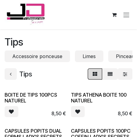
Se rendre au contenu
Tips
Accessoire ponceuse
Limes
Pinceau
Tips
BOITE DE TIPS 100PCS
TIPS ATHENA BOITE 100
NATUREL
NATUREL
8,50
€
8,50
€
CAPSULES POPITS DUAL
CAPSULES POPITS 100PC
FORMS LADY'S SECRETS
COFFIN LADY'S SECRETS