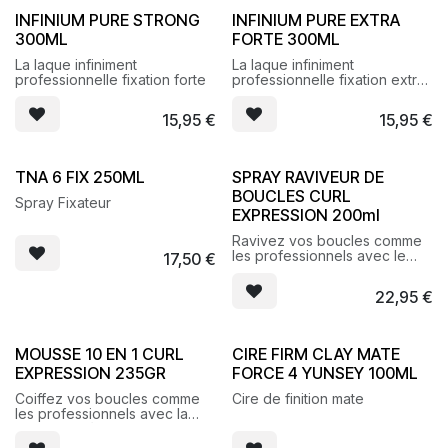
INFINIUM PURE STRONG
INFINIUM PURE EXTRA
300ML
FORTE 300ML
La laque infiniment
La laque infiniment
professionnelle fixation forte
professionnelle fixation extra
forte
15,95
€
15,95
€
TNA 6 FIX 250ML
SPRAY RAVIVEUR DE
BOUCLES CURL
Spray Fixateur
EXPRESSION 200ml
Ravivez vos boucles comme
les professionnels avec le
17,50
€
nouveau Raviveur de
boucles. Vos boucles seront
22,95
€
rebondies et sans frisottis
grâce à une texture douce et
soignante.
MOUSSE 10 EN 1 CURL
CIRE FIRM CLAY MATE
EXPRESSION 235GR
FORCE 4 YUNSEY 100ML
Coiffez vos boucles comme
Cire de finition mate
les professionnels avec la
nouvelle crème en mousse 10
en 1, elle hydrate et définit