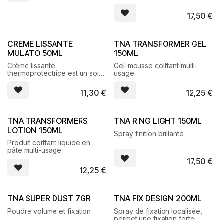
17,50
€
CREME LISSANTE
TNA TRANSFORMER GEL
MULATO 50ML
150ML
Crème lissante
Gel-mousse coiffant multi-
thermoprotectrice est un soin
usage
sans rinçage conçu pour
lisser les cheveux bouclés,
11,30
€
12,25
€
indisciplinés et maîtriser les
frisottis
TNA TRANSFORMERS
TNA RING LIGHT 150ML
LOTION 150ML
Spray finition brillante
Produit coiffant liquide en
pâte multi-usage
17,50
€
12,25
€
TNA SUPER DUST 7GR
TNA FIX DESIGN 200ML
Poudre volume et fixation
Spray de fixation localisée,
permet une fixation forte,