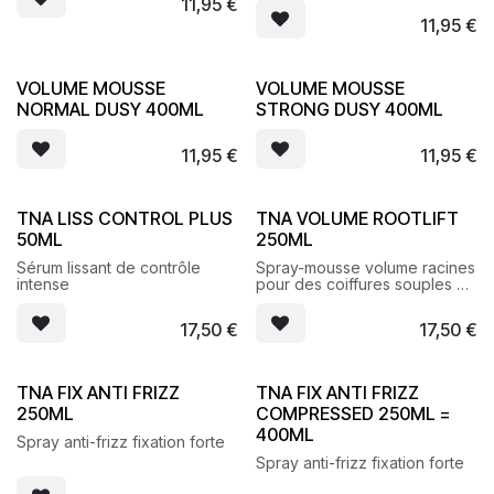
11,95
€
11,95
€
VOLUME MOUSSE
VOLUME MOUSSE
NORMAL DUSY 400ML
STRONG DUSY 400ML
11,95
€
11,95
€
TNA LISS CONTROL PLUS
TNA VOLUME ROOTLIFT
50ML
250ML
Sérum lissant de contrôle
Spray-mousse volume racines
intense
pour des coiffures souples et
hautes en volume
17,50
€
17,50
€
TNA FIX ANTI FRIZZ
TNA FIX ANTI FRIZZ
250ML
COMPRESSED 250ML =
400ML
Spray anti-frizz fixation forte
Spray anti-frizz fixation forte