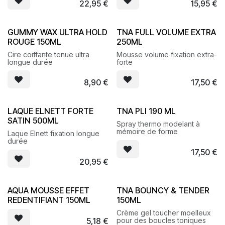
22,95
€
15,95
€
instantanément les boucles.
GUMMY WAX ULTRA HOLD
TNA FULL VOLUME EXTRA
ROUGE 150ML
250ML
Cire coiffante tenue ultra
Mousse volume fixation extra-
longue durée
forte
8,90
€
17,50
€
LAQUE ELNETT FORTE
TNA PLI 190 ML
SATIN 500ML
Spray thermo modelant à
mémoire de forme
Laque Elnett fixation longue
durée
17,50
€
20,95
€
AQUA MOUSSE EFFET
TNA BOUNCY & TENDER
REDENTIFIANT 150ML
150ML
Crème gel toucher moelleux
5,18
€
pour des boucles toniques