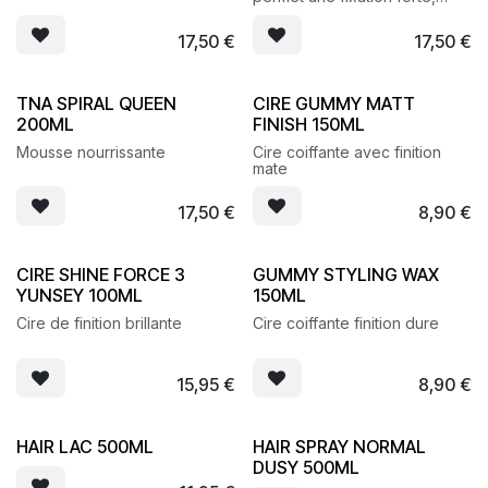
sans aucun résidu visible
17,50
€
17,50
€
TNA SPIRAL QUEEN
CIRE GUMMY MATT
200ML
FINISH 150ML
Mousse nourrissante
Cire coiffante avec finition
mate
17,50
€
8,90
€
CIRE SHINE FORCE 3
GUMMY STYLING WAX
YUNSEY 100ML
150ML
Cire de finition brillante
Cire coiffante finition dure
15,95
€
8,90
€
HAIR LAC 500ML
HAIR SPRAY NORMAL
DUSY 500ML