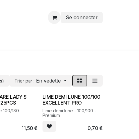
Se connecter
En vedette
és)
Trier par :
ARE LADY'S
LIME DEMI LUNE 100/100
 25PCS
EXCELLENT PRO
e 100/180
Lime demi lune - 100/100 -
Premium
11,50
€
0,70
€