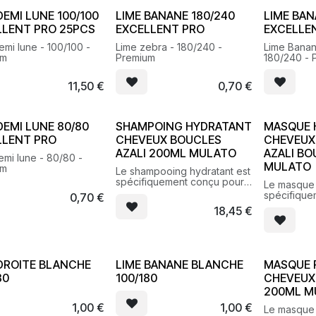
DEMI LUNE 100/100
LIME BANANE 180/240
LIME BAN
LLENT PRO 25PCS
EXCELLENT PRO
EXCELLE
emi lune - 100/100 -
Lime zebra - 180/240 -
Lime Banan
um
Premium
180/240 - 
11,50
€
0,70
€
DEMI LUNE 80/80
SHAMPOING HYDRATANT
MASQUE 
LLENT PRO
CHEVEUX BOUCLES
CHEVEUX
AZALI 200ML MULATO
AZALI BO
emi lune - 80/80 -
MULATO
um
Le shampooing hydratant est
spécifiquement conçu pour
Le masque 
révéler l’élasticité et sublimer
spécifique
0,70
€
les cheveux bouclés, frisés.
révéler l’él
18,45
€
les cheveu
 DROITE BLANCHE
LIME BANANE BLANCHE
MASQUE 
80
100/180
CHEVEUX
200ML M
1,00
€
1,00
€
Le masque 