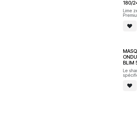
180/2
Lime z
Premi
MASQ
ONDU
BLIM
Le sha
spécif
révéler
les ch