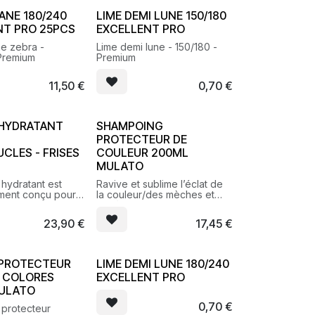
ANE 180/240
LIME DEMI LUNE 150/180
NT PRO 25PCS
EXCELLENT PRO
e zebra -
Lime demi lune - 150/180 -
Premium
Premium
11,50
€
0,70
€
HYDRATANT
SHAMPOING
PROTECTEUR DE
UCLES - FRISES
COULEUR 200ML
MULATO
hydratant est
Ravive et sublime l’éclat de
ment conçu pour
la couleur/des mèches et
asticité et sublimer
protège contre les
x bouclés, frisés
agressions extérieures
23,90
€
17,45
€
PROTECTEUR
LIME DEMI LUNE 180/240
 COLORES
EXCELLENT PRO
ULATO
0,70
€
protecteur