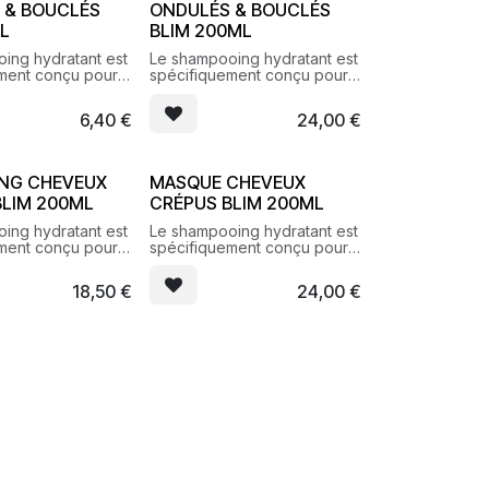
 & BOUCLÉS
ONDULÉS & BOUCLÉS
ML
BLIM 200ML
ing hydratant est
Le shampooing hydratant est
ment conçu pour
spécifiquement conçu pour
asticité et sublimer
révéler l’élasticité et sublimer
 bouclés, frisés.
les cheveux bouclés, frisés.
6,40
€
24,00
€
NG CHEVEUX
MASQUE CHEVEUX
BLIM 200ML
CRÉPUS BLIM 200ML
ing hydratant est
Le shampooing hydratant est
ment conçu pour
spécifiquement conçu pour
asticité et sublimer
révéler l’élasticité et sublimer
 bouclés, frisés.
les cheveux bouclés, frisés.
18,50
€
24,00
€