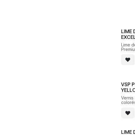
LIME 
EXCE
Lime d
Premi
VSP P
YELL
Vernis
coloré
HEMA
LIME 