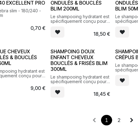
40 EXCELLENT PRO
ONDULÉS & BOUCLÉS
ONDULÉS
BLIM 200ML
BLIM 50
ebra slim - 180/240 -
um
Le shampooing hydratant est
Le shampoo
spécifiquement conçu pour
spécifique
révéler l’élasticité et sublimer
révéler l’él
0,70
€
les cheveux bouclés, frisés.
les cheveux
18,50
€
UE CHEVEUX
SHAMPOING DOUX
SHAMPOI
LÉS & BOUCLÉS
ENFANT CHEVEUX
CRÉPUS 
 50ML
BOUCLÉS & FRISÉS BLIM
Le shampoo
300ML
spécifique
mpooing hydratant est
révéler l’él
iquement conçu pour
Le shampooing hydratant est
les cheveux
 l’élasticité et sublimer
spécifiquement conçu pour
eveux bouclés, frisés.
révéler l’élasticité et sublimer
9,00
€
les cheveux bouclés, frisés.
18,45
€
1
2