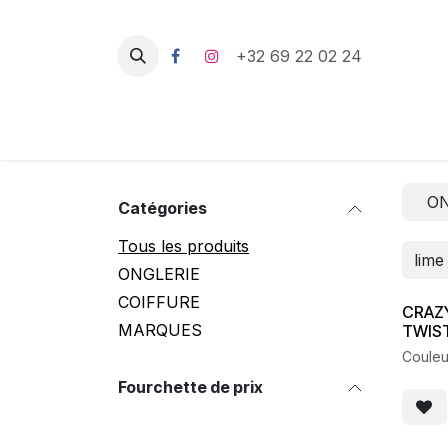
Se rendre au contenu
+32 69 22 02 24
ON
Catégories
Tous les produits
ONGLERIE
COIFFURE
CRAZ
MARQUES
TWIS
Couleu
Fourchette de prix