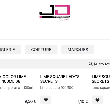
Onglerie
Cils
Coiffure
Esthétique
Hommes
Marques
GLERIE
COIFFURE
MARQUES
(41 trouv
Y COLOR LIME
LIME SQUARE LADY'S
LIME SQU
T 100ML 68
SECRETS
SECRETS
r temporaire - 100ml
Lime square 100/180
Lime squar
9,50
€
1,10
€