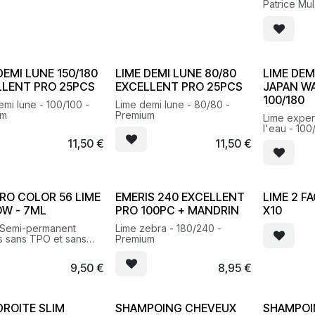
Patrice Mu
durablement
couleur ou
révèle et s
cheveux.
DEMI LUNE 150/180
LIME DEMI LUNE 80/80
LIME DEM
LLENT PRO 25PCS
EXCELLENT PRO 25PCS
JAPAN W
100/180
emi lune - 100/100 -
Lime demi lune - 80/80 -
um
Premium
Lime expert
l'eau - 100
11,50
€
11,50
€
RO COLOR 56 LIME
EMERIS 240 EXCELLENT
LIME 2 F
OW - 7ML
PRO 100PC + MANDRIN
X10
 Semi-permanent
Lime zebra - 180/240 -
s sans TPO et sans
Premium
9,50
€
8,95
€
DROITE SLIM
SHAMPOING CHEVEUX
SHAMPOI