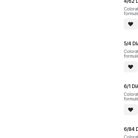
4/62 
Colorat
formul
pour de
lumine
5/4 D
Colorat
formul
pour de
lumine
6/1 D
Colorat
formul
pour de
lumine
6/84 
Colorat