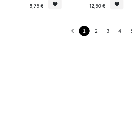
ux
lumineux
lumineux
8,75
€
12,50
€
1
2
3
4