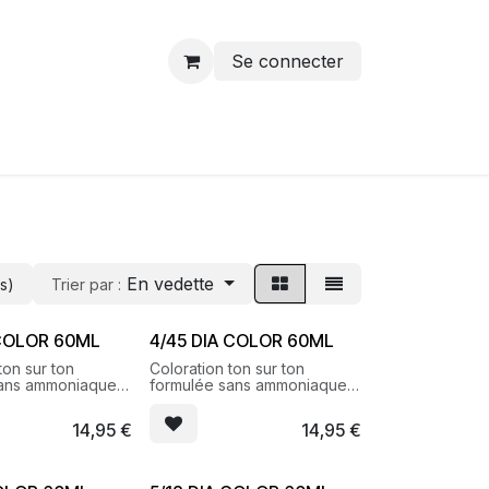
Se connecter
En vedette
s)
Trier par :
 COLOR 60ML
4/45 DIA COLOR 60ML
ton sur ton
Coloration ton sur ton
sans ammoniaque
formulée sans ammoniaque
lets brillants et
pour des reflets brillants et
lumineux
14,95
€
14,95
€