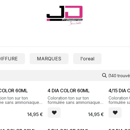
Onglerie
Cils
Coiffure
Esthétique
Hommes
Marques
IFFURE
MARQUES
l'oreal
(140 trouvé
 COLOR 60ML
4 DIA COLOR 60ML
4/15 DIA
ion ton sur ton
Coloration ton sur ton
Coloration 
ée sans ammoniaque
formulée sans ammoniaque
formulée 
s reflets brillants et
pour des reflets brillants et
pour des ref
ux
lumineux
lumineux
14,95
€
14,95
€