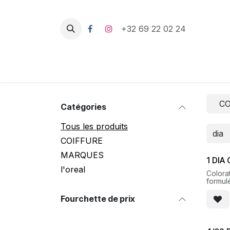
Se rendre au contenu
+32 69 22 02 24
CO
Catégories
Tous les produits
COIFFURE
MARQUES
1 DIA
l'oreal
Colorat
formul
pour de
lumine
Fourchette de prix