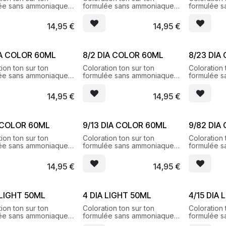
ée sans ammoniaque
formulée sans ammoniaque
formulée 
s reflets brillants et
pour des reflets brillants et
pour des ref
ux
lumineux
lumineux
14,95
€
14,95
€
IA COLOR 60ML
8/2 DIA COLOR 60ML
8/23 DIA
ion ton sur ton
Coloration ton sur ton
Coloration 
ée sans ammoniaque
formulée sans ammoniaque
formulée 
s reflets brillants et
pour des reflets brillants et
pour des ref
ux
lumineux
lumineux
14,95
€
14,95
€
 COLOR 60ML
9/13 DIA COLOR 60ML
9/82 DIA
ion ton sur ton
Coloration ton sur ton
Coloration 
ée sans ammoniaque
formulée sans ammoniaque
formulée 
s reflets brillants et
pour des reflets brillants et
pour des ref
ux
lumineux
lumineux
14,95
€
14,95
€
 LIGHT 50ML
4 DIA LIGHT 50ML
4/15 DIA
ion ton sur ton
Coloration ton sur ton
Coloration 
ée sans ammoniaque
formulée sans ammoniaque
formulée 
s reflets brillants et
pour des reflets brillants et
pour des ref