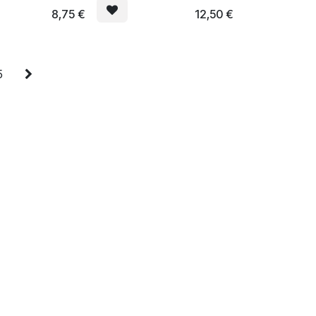
lumineux
8,75
€
12,50
€
5