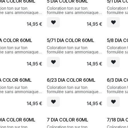
DIA COLOR 60ML
5 DIA COLOR 60ML
5/1 DIA 
ion ton sur ton
Coloration ton sur ton
Coloration 
ée sans ammoniaque
formulée sans ammoniaque
formulée 
s reflets brillants et
pour des reflets brillants et
pour des ref
ux
lumineux
lumineux
14,95
€
14,95
€
IA COLOR 60ML
5/71 DIA COLOR 60ML
5/8 DIA 
ion ton sur ton
Coloration ton sur ton
Coloration 
ée sans ammoniaque
formulée sans ammoniaque
formulée 
s reflets brillants et
pour des reflets brillants et
pour des ref
ux
lumineux
lumineux
14,95
€
14,95
€
IA COLOR 60ML
6/23 DIA COLOR 60ML
6/3 DIA 
ion ton sur ton
Coloration ton sur ton
Coloration 
ée sans ammoniaque
formulée sans ammoniaque
formulée 
s reflets brillants et
pour des reflets brillants et
pour des ref
ux
lumineux
lumineux
14,95
€
14,95
€
DIA COLOR 60ML
7 DIA COLOR 60ML
7/18 DIA
ion ton sur ton
Coloration ton sur ton
Coloration 