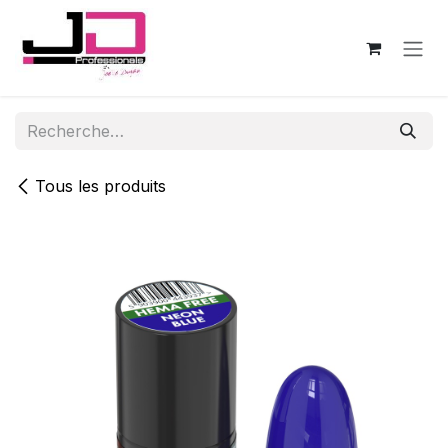
Se rendre au contenu
Tous les produits