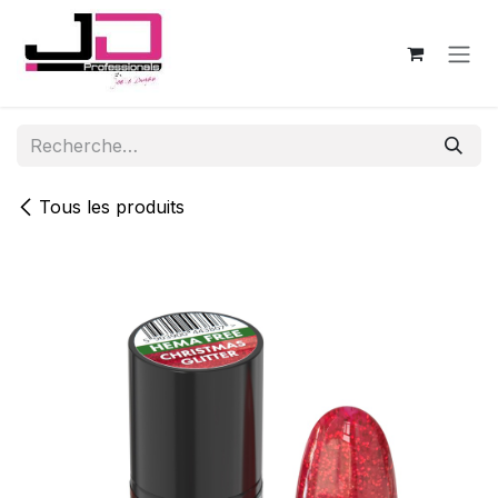
Se rendre au contenu
Tous les produits