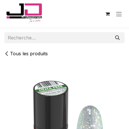
Se rendre au contenu
Tous les produits