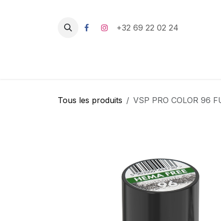
Se rendre au contenu
+32 69 22 02 24
Tous les produits
VSP PRO COLOR 96 F