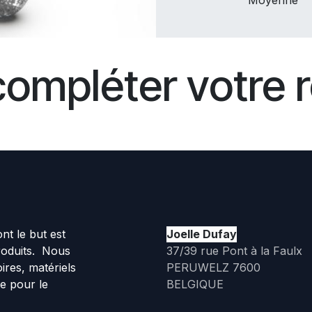
Moyenne
compléter votre r
t le but est
Joelle Dufay
roduits. Nous
37/39 rue Pont à la Faulx
ires, matériels
PERUWELZ 7600
ue pour le
BELGIQUE