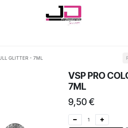
Onglerie
Cils
Coiffure
Esthétique
Hommes
Marques
ULL GLITTER - 7ML
VSP PRO COLO
7ML
9,50
€