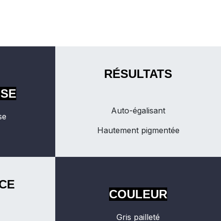
RÉSULTATS
OSE
Auto-égalisant
se
Hautement pigmentée
CE
COULEUR
Gris pailleté