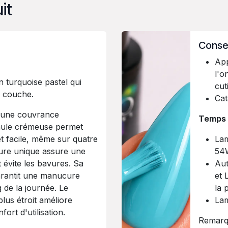
it
Conseil
App
l'o
n turquoise pastel qui
cut
e couche.
Cat
e une couvrance
Temps 
mule crémeuse permet
et facile, même sur quatre
La
xture unique assure une
54
 évite les bavures. Sa
Aut
arantit une manucure
et 
 de la journée. Le
la 
lus étroit améliore
Lam
ort d'utilisation.
Remarqu