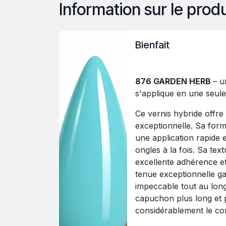
Information sur le produ
Bienfait
876 GARDEN HERB
– u
s'applique en une seul
Ce vernis hybride offr
exceptionnelle. Sa for
une application rapide 
ongles à la fois. Sa te
excellente adhérence et
tenue exceptionnelle g
impeccable tout au long
capuchon plus long et p
considérablement le conf