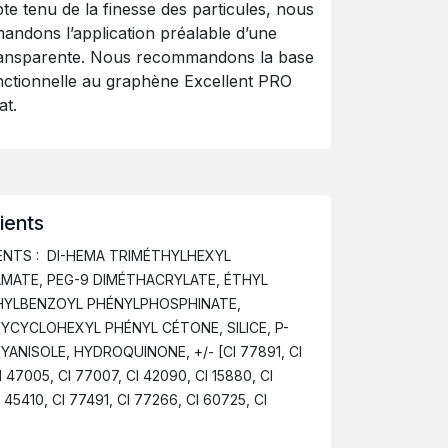
te tenu de la finesse des particules, nous
ndons l’application préalable d’une
ransparente. Nous recommandons la base
nctionnelle au graphène Excellent PRO
at.
ients
ENTS : DI-HEMA TRIMÉTHYLHEXYL
MATE, PEG-9 DIMÉTHACRYLATE, ÉTHYL
HYLBENZOYL PHÉNYLPHOSPHINATE,
CYCLOHEXYL PHÉNYL CÉTONE, SILICE, P-
ANISOLE, HYDROQUINONE, +/- [CI 77891, CI
I 47005, CI 77007, CI 42090, CI 15880, CI
I 45410, CI 77491, CI 77266, CI 60725, CI