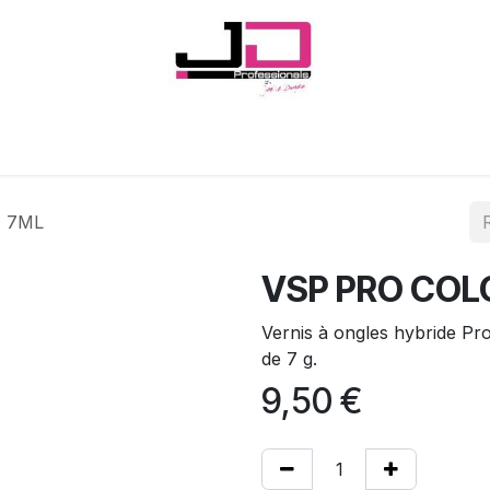
Onglerie
Cils
Coiffure
Esthétique
Hommes
Marques
- 7ML
VSP PRO COLO
Vernis à ongles hybride Pr
de 7 g.
9,50
€