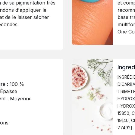
de sa pigmentation très
et comp
dons d'appliquer le
recomma
t de le laisser sécher
base t
econdes.
multifo
One Co
Ingred
INGRÉDI
re : 100 %
DICARBA
 Épaisse
TRIMÉT
ment : Moyenne
HYDROXY
HYDROXY
15850, C
19140, C
ions
77492].