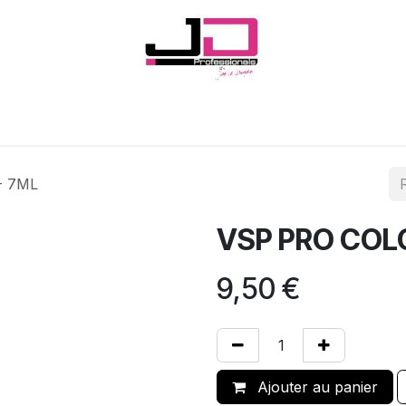
Onglerie
Cils
Coiffure
Esthétique
Hommes
Marques
- 7ML
VSP PRO COLO
9,50
€
Ajouter au panier