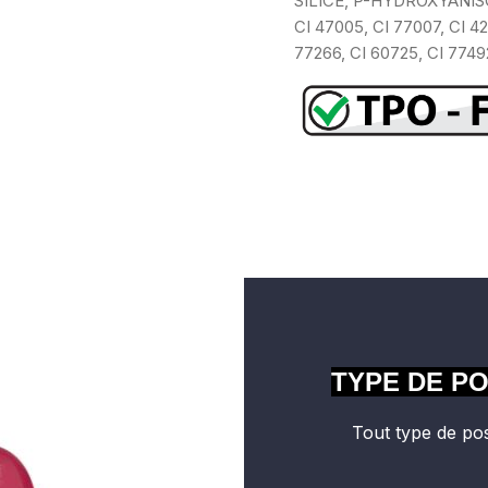
SILICE, P-HYDROXYANISO
CI 47005, CI 77007, CI 42
77266, CI 60725, CI 7749
TYPE DE P
Tout type de po