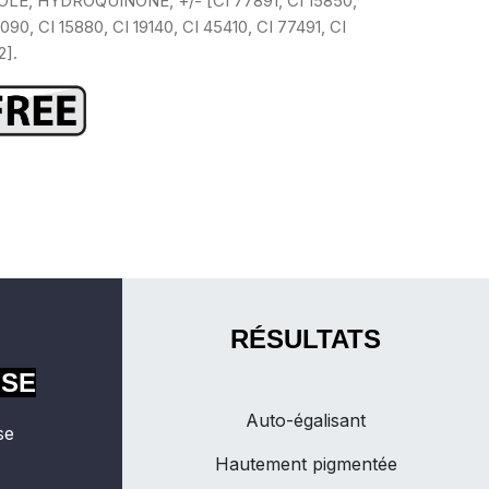
LE, HYDROQUINONE, +/- [CI 77891, CI 15850,
090, CI 15880, CI 19140, CI 45410, CI 77491, CI
2].
RÉSULTATS
OSE
Auto-égalisant
se
Hautement pigmentée