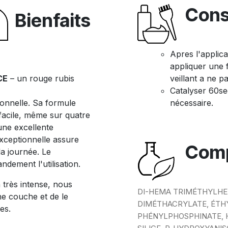
Cons
Bienfaits
Apres l'applica
appliquer une 
CE
– un rouge rubis
veillant a ne p
Catalyser 60se
onnelle. Sa formule
nécessaire.
facile, même sur quatre
 une excellente
exceptionnelle assure
Comp
a journée. Le
ndement l'utilisation.
 très intense, nous
DI-HEMA TRIMÉTHYLHE
ne couche et de le
DIMÉTHACRYLATE, ÉTH
es.
PHÉNYLPHOSPHINATE, 