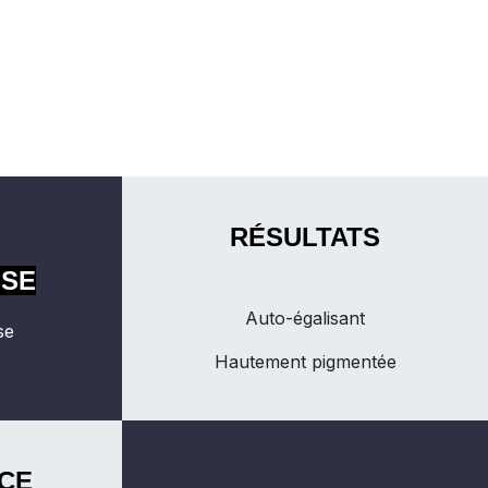
RÉSULTATS
OSE
Auto-égalisant
se
Hautement pigmentée
CE