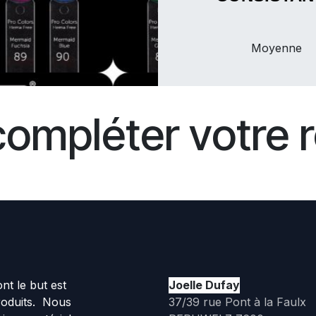
Moyenne
compléter votre r
t le but est
Joelle Dufay
roduits. Nous
37/39 rue Pont à la Faulx