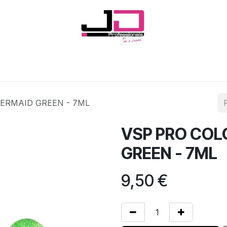
Onglerie
Cils
Coiffure
Esthétique
Hommes
Marques
ERMAID GREEN - 7ML
VSP PRO COL
GREEN - 7ML
9,50
€