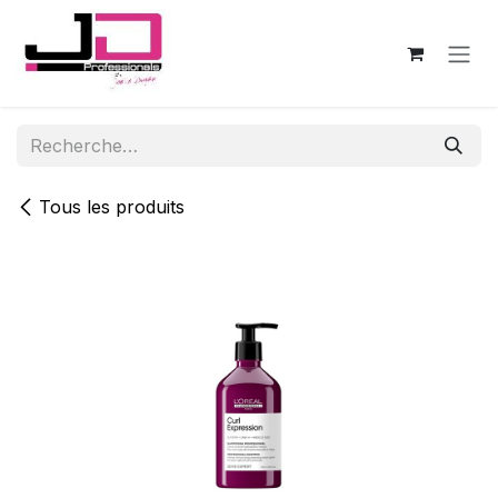
Se rendre au contenu
Tous les produits