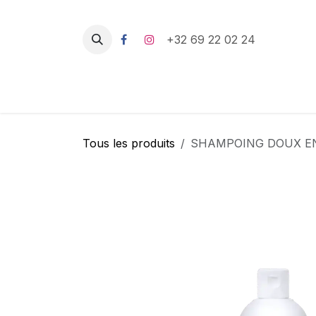
Se rendre au contenu
+32 69 22 02 24
Tous les produits
SHAMPOING DOUX EN