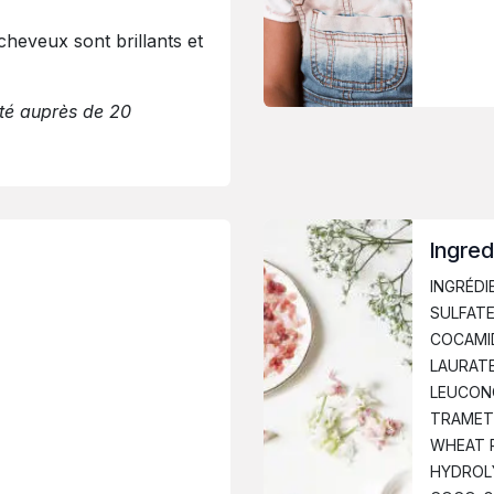
cheveux sont brillants et
sté auprès de 20
Ingred
INGRÉDI
SULFATE
COCAMI
LAURATE
LEUCON
TRAMET
WHEAT 
HYDROL