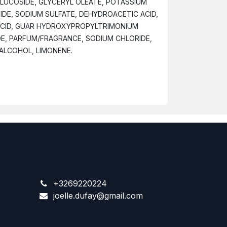
UCOSIDE, GLYCERYL OLEATE, POTASSIUM
DE, SODIUM SULFATE, DEHYDROACETIC ACID,
ACID, GUAR HYDROXYPROPYLTRIMONIUM
E, PARFUM/FRAGRANCE, SODIUM CHLORIDE,
ALCOHOL, LIMONENE.
+3269220224
joelle.dufay@gmail.com