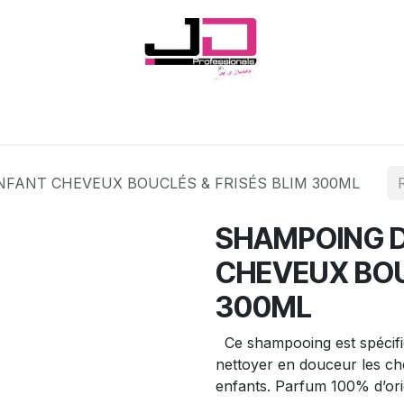
Onglerie
Cils
Coiffure
Esthétique
Hommes
Marques
FANT CHEVEUX BOUCLÉS & FRISÉS BLIM 300ML
SHAMPOING 
CHEVEUX BOU
300ML
Ce shampooing est spécif
nettoyer en douceur les ch
enfants. Parfum 100% d’orig