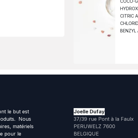
COCO-GL
HYDROXI
CITRIC 
CHLORID
BENZYL 
t le but est
Joelle Dufay
roduits. Nous
37/39 rue Pont à la Faulx
ires, matériels
PERUWELZ 7600
ue pour le
BELGIQUE