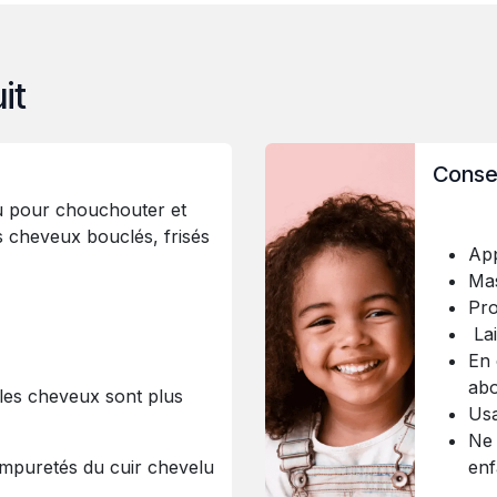
it
Conseil
u pour chouchouter et
s cheveux bouclés, frisés
App
Mas
Pro
Lai
En 
abo
les cheveux sont plus
Usa
Ne 
impuretés du cuir chevelu
enf