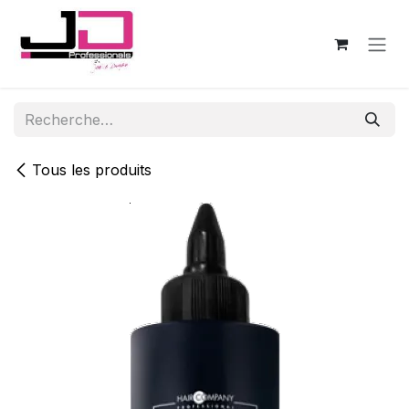
Se rendre au contenu
Tous les produits