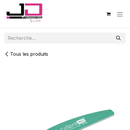
Se rendre au contenu
Tous les produits