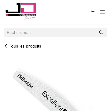
Se rendre au contenu
Tous les produits