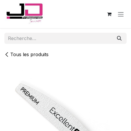
Se rendre au contenu
Tous les produits