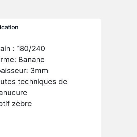
ication
ain : 180/240
orme: Banane
paisseur: 3mm
utes techniques de
anucure
tif zèbre