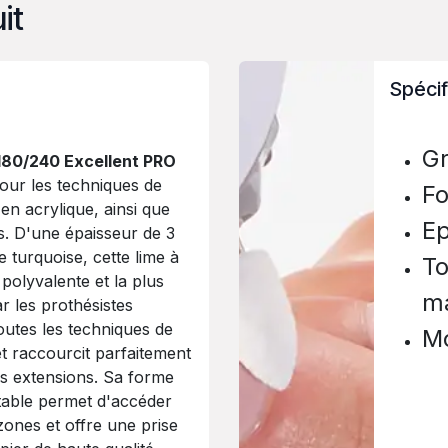
it
Spécif
Gr
180/240 Excellent PRO
our les techniques de
F
en acrylique, ainsi que
E
s. D'une épaisseur de 3
 turquoise, cette lime à
To
polyvalente et la plus
m
 les prothésistes
outes les techniques de
Mo
et raccourcit parfaitement
les extensions. Sa forme
table permet d'accéder
zones et offre une prise