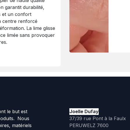
pier de haute qualité
on garantit durabilité,
s et un confort
Un centre renforcé
déformation. La lime glisse
ace limée sans provoquer
res.
t le but est
Joelle Dufay
roduits. Nous
37/39 rue Pont à la Faulx
ires, matériels
PERUWELZ 7600