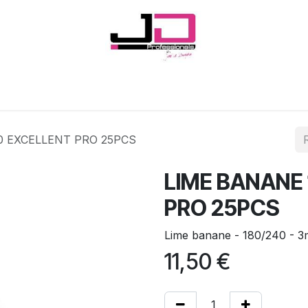
Onglerie
Cils
Coiffure
Esthétique
Hommes
Marques
0 EXCELLENT PRO 25PCS
LIME BANANE
PRO 25PCS
Lime banane - 180/240 - 
11,50
€