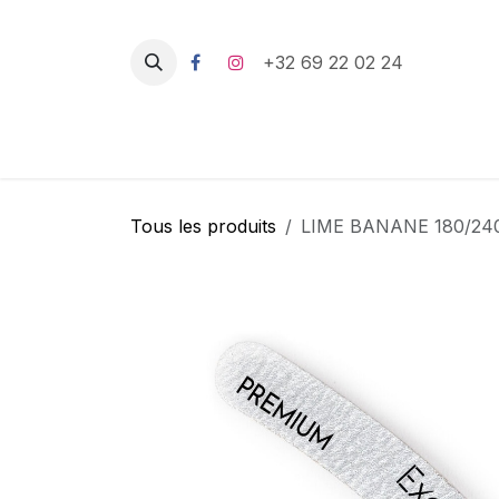
Se rendre au contenu
+32 69 22 02 24
Tous les produits
LIME BANANE 180/24