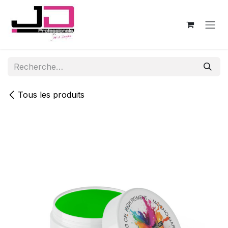
Se rendre au contenu
Tous les produits