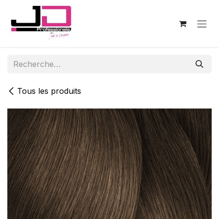
Se rendre au contenu
Tous les produits