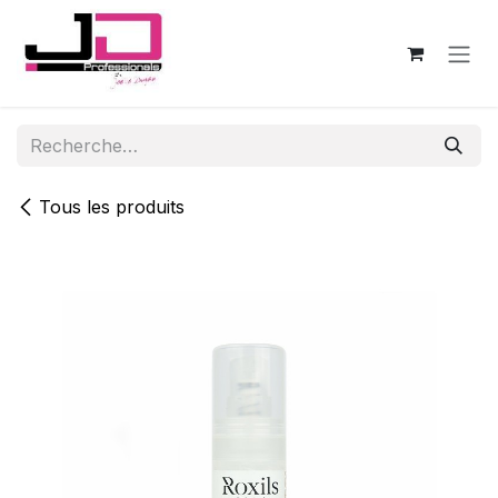
Se rendre au contenu
Tous les produits