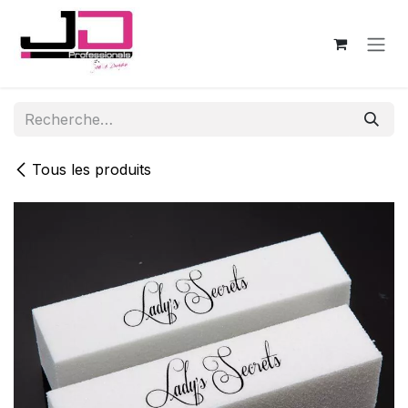
Se rendre au contenu
Tous les produits