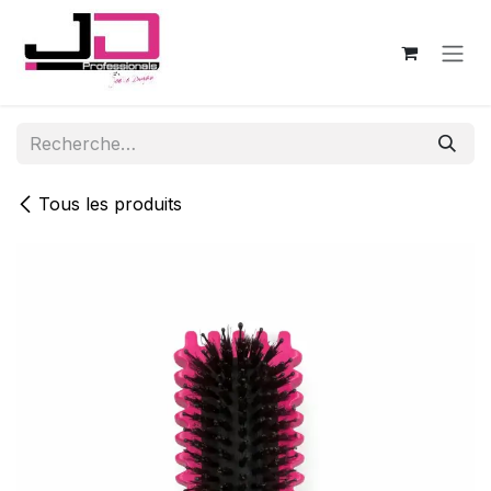
Se rendre au contenu
Tous les produits