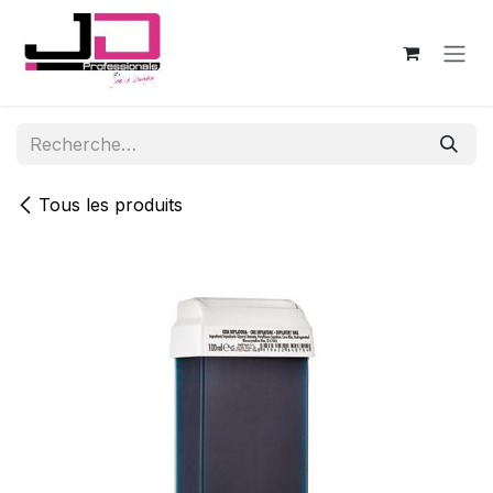
Se rendre au contenu
Tous les produits