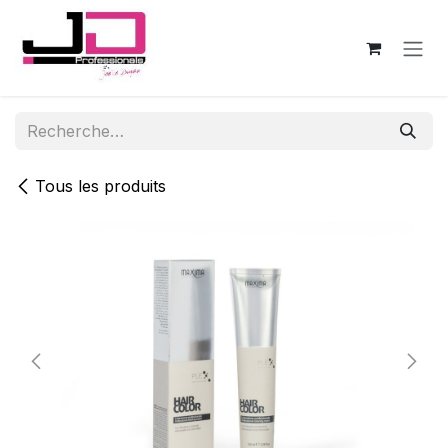
Se rendre au contenu
Tous les produits