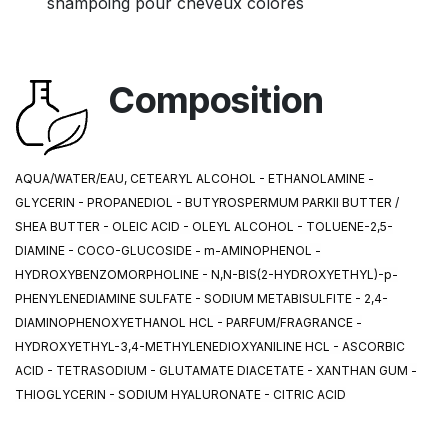
shampoing pour cheveux colorés
Composition
AQUA/WATER/EAU, CETEARYL ALCOHOL - ETHANOLAMINE -
GLYCERIN - PROPANEDIOL - BUTYROSPERMUM PARKII BUTTER /
SHEA BUTTER - OLEIC ACID - OLEYL ALCOHOL - TOLUENE-2,5-
DIAMINE - COCO-GLUCOSIDE - m-AMINOPHENOL -
HYDROXYBENZOMORPHOLINE - N,N-BIS(2-HYDROXYETHYL)-p-
PHENYLENEDIAMINE SULFATE - SODIUM METABISULFITE - 2,4-
DIAMINOPHENOXYETHANOL HCL - PARFUM/FRAGRANCE -
HYDROXYETHYL-3,4-METHYLENEDIOXYANILINE HCL - ASCORBIC
ACID - TETRASODIUM - GLUTAMATE DIACETATE - XANTHAN GUM -
THIOGLYCERIN - SODIUM HYALURONATE - CITRIC ACID