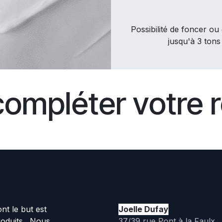
Possibilité de foncer ou 
jusqu'à 3 tons
compléter votre r
t le but est
Joelle Dufay
roduits. Nous
37/39 rue Pont à la Faulx