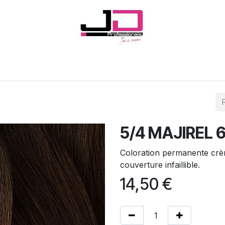
Onglerie
Cils
Coiffure
Esthétique
Hommes
Marques
5/4 MAJIREL 
Coloration permanente crè
couverture infaillible.
14,50
€