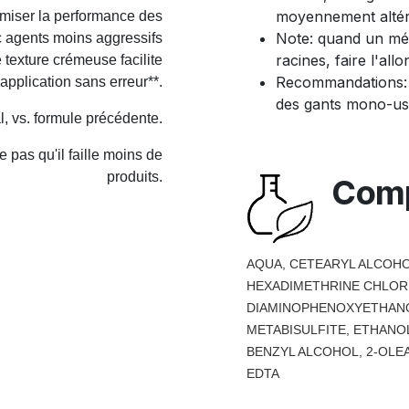
moyennement altéré
miser la performance des
Note: quand un mé
c agents moins aggressifs
racines, faire l'al
 texture crémeuse facilite
Recommandations: N
pplication sans erreur**.
des gants mono-us
l, vs. formule précédente.
 pas qu'il faille moins de
produits.
Comp
AQUA, CETEARYL ALCOHO
HEXADIMETHRINE CHLORID
DIAMINOPHENOXYETHANO
METABISULFITE, ETHANOL
BENZYL ALCOHOL, 2-OLE
EDTA