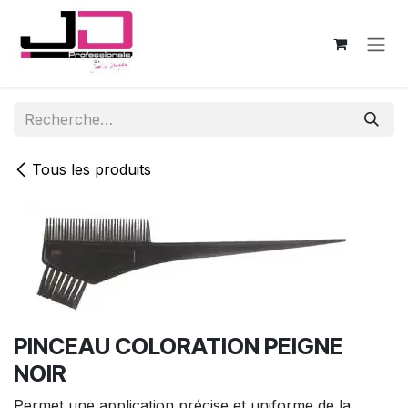
Se rendre au contenu
Tous les produits
PINCEAU COLORATION PEIGNE
NOIR
Permet une application précise et uniforme de la