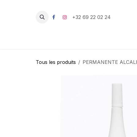
Se rendre au contenu
+32 69 22 02 24
Tous les produits
PERMANENTE ALCALI