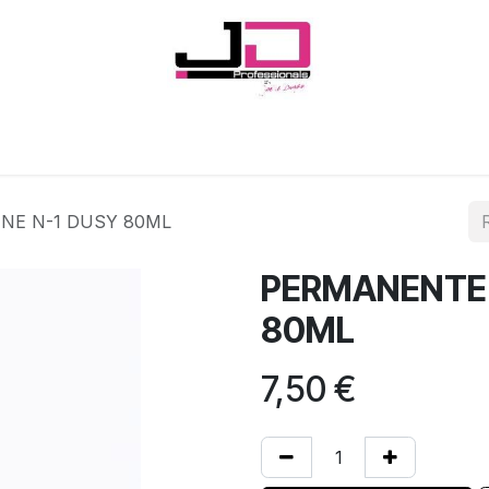
Onglerie
Cils
Coiffure
Esthétique
Hommes
Marques
NE N-1 DUSY 80ML
PERMANENTE 
80ML
7,50
€