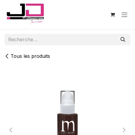
Se rendre au contenu
Tous les produits