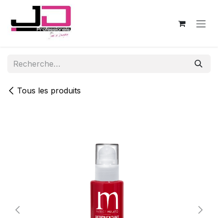
Se rendre au contenu
Tous les produits