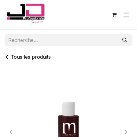
Se rendre au contenu
Tous les produits