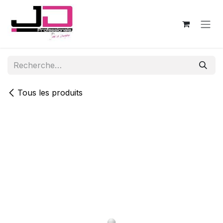
Se rendre au contenu
Tous les produits