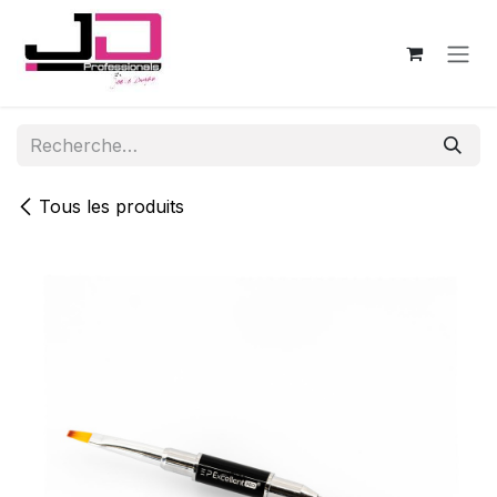
Se rendre au contenu
Tous les produits