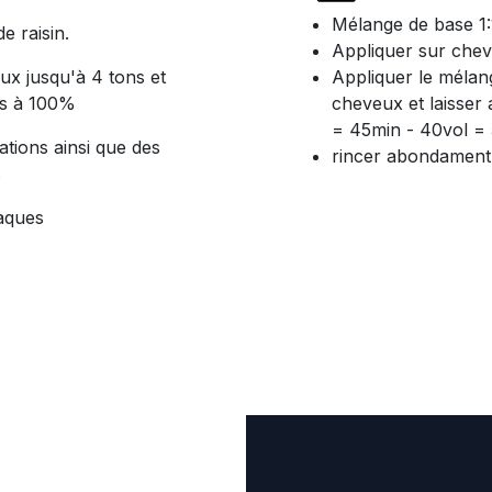
Mélange de base 1:1
e raisin.
Appliquer sur chev
eux jusqu'à 4 tons et
Appliquer le mélang
cs à 100%
cheveux et laisser 
= 45min - 40vol =
ations ainsi que des
rincer abondament
s
aques