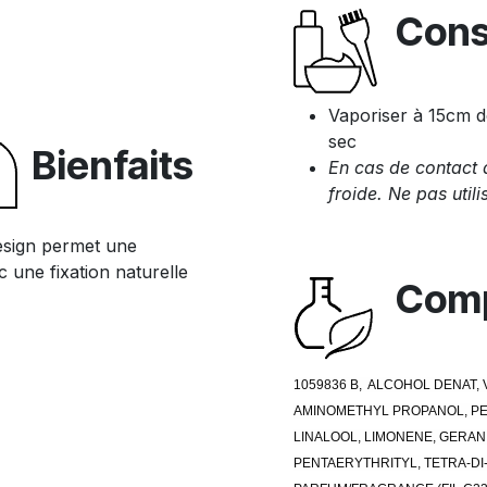
Cons
Vaporiser à 15cm d
sec
Bienfaits
En cas de contact 
froide. Ne pas util
Design permet une
c une fixation naturelle
Comp
1059836 B, ALCOHOL DENAT
AMINOMETHYL PROPANOL, PEG
LINALOOL, LIMONENE, GERAN
PENTAERYTHRITYL, TETRA-D