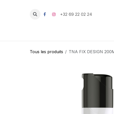
Se rendre au contenu
+32 69 22 02 24
Tous les produits
TNA FIX DESIGN 200