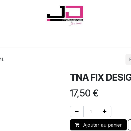
Onglerie
Cils
Coiffure
Esthétique
Hommes
Marques
ML
TNA FIX DESI
17,50
€
Ajouter au panier