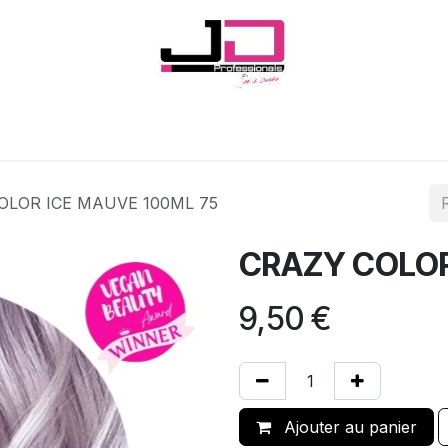
Onglerie
Cils
Coiffure
Esthétique
Hommes
Marques
OLOR ICE MAUVE 100ML 75
CRAZY COLOR
9,50
€
Ajouter au panier