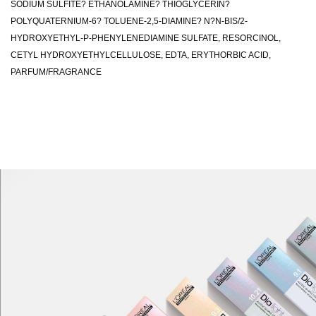
SODIUM SULFITE? ETHANOLAMINE? THIOGLYCERIN?
POLYQUATERNIUM-6? TOLUENE-2,5-DIAMINE? N?N-BIS/2-
HYDROXYETHYL-P-PHENYLENEDIAMINE SULFATE, RESORCINOL,
CETYL HYDROXYETHYLCELLULOSE, EDTA, ERYTHORBIC ACID,
PARFUM/FRAGRANCE