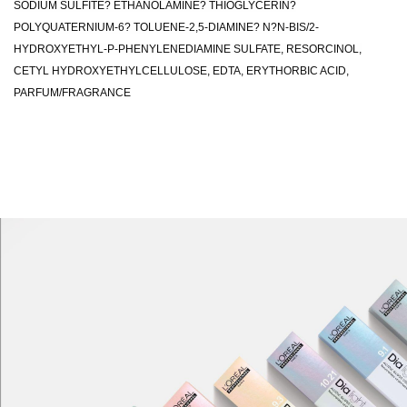
SODIUM SULFITE? ETHANOLAMINE? THIOGLYCERIN?
POLYQUATERNIUM-6? TOLUENE-2,5-DIAMINE? N?N-BIS/2-
HYDROXYETHYL-P-PHENYLENEDIAMINE SULFATE, RESORCINOL,
CETYL HYDROXYETHYLCELLULOSE, EDTA, ERYTHORBIC ACID,
PARFUM/FRAGRANCE