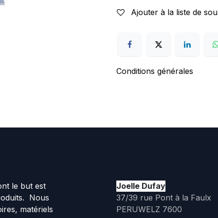
Ajouter à la liste de sou
Conditions générales
t le but est
Joelle Dufay
roduits. Nous
37/39 rue Pont à la Faulx
ires, matériels
PERUWELZ 7600