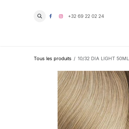
Se rendre au contenu
+32 69 22 02 24
Tous les produits
10/32 DIA LIGHT 50ML