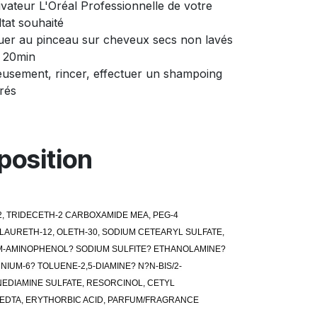
ivateur L'Oréal Professionnelle de votre
ltat souhaité
quer au pinceau sur cheveux secs non lavés
 20min
usement, rincer, effectuer un shampoing
rés
osition
, TRIDECETH-2 CARBOXAMIDE MEA, PEG-4
LAURETH-12, OLETH-30, SODIUM CETEARYL SULFATE,
E, M-AMINOPHENOL? SODIUM SULFITE? ETHANOLAMINE?
IUM-6? TOLUENE-2,5-DIAMINE? N?N-BIS/2-
DIAMINE SULFATE, RESORCINOL, CETYL
DTA, ERYTHORBIC ACID, PARFUM/FRAGRANCE