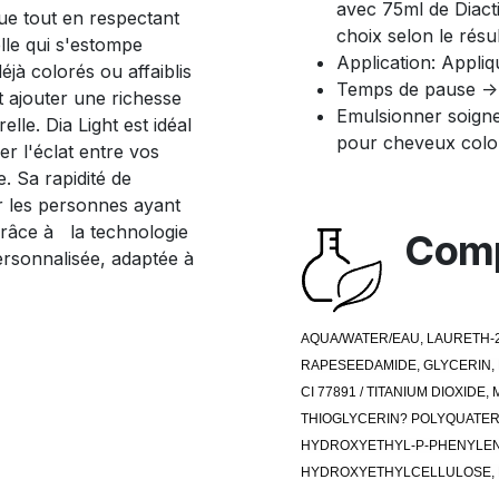
avec 75ml de Diact
que tout en respectant
choix selon le résu
lle qui s'estompe
Application: Appli
jà colorés ou affaiblis
Temps de pause ->
 ajouter une richesse
Emulsionner soigne
lle. Dia Light est idéal
pour cheveux colo
er l'éclat entre vos
. Sa rapidité de
r les personnes ayant
Grâce à la technologie
Comp
personnalisée, adaptée à
AQUA/WATER/EAU, LAURETH-2
RAPESEEDAMIDE, GLYCERIN, 
CI 77891 / TITANIUM DIOXID
THIOGLYCERIN? POLYQUATERN
HYDROXYETHYL-P-PHENYLENE
HYDROXYETHYLCELLULOSE, E