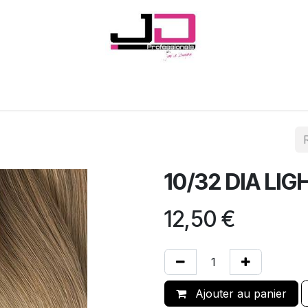
Onglerie
Cils
Coiffure
Esthétique
Hommes
Marques
10/32 DIA LI
12,50
€
Ajouter au panier