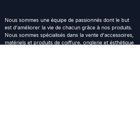
Nous sommes une équipe de passionnés dont le but
est d'améliorer la vie de chacun grâce à nos produits.
Nous sommes spécialisés dans la vente d'accessoires,
matériels et produits de coiffure, onglerie et ésthétique
pour le professionnel et le particulier.
Joelle Dufay
37/39 rue Pont à la Faulx
PERUWELZ 7600
BELGIQUE
+3269220224
joelle.dufay@gmail.com
Copyright © JOELLE DUFAY