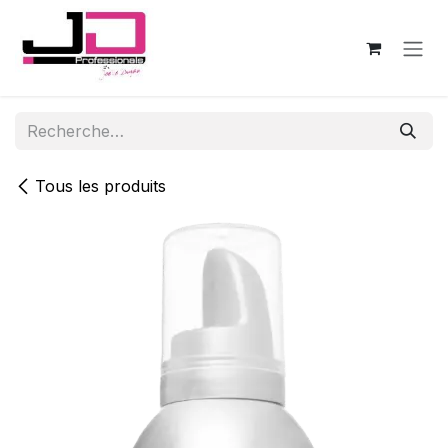
Se rendre au contenu
Tous les produits