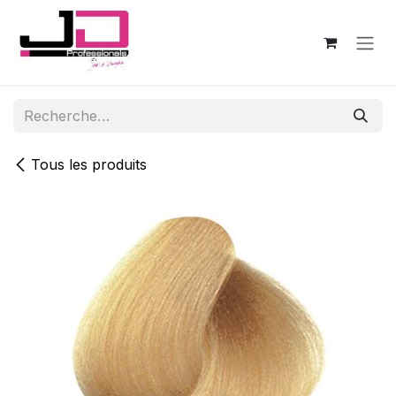
Se rendre au contenu
Tous les produits