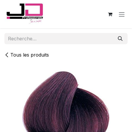
Se rendre au contenu
Tous les produits